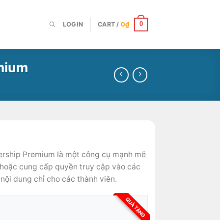
LOGIN
CART /
0
₫
0
mium
ship Premium là một công cụ mạnh mẽ
 hoặc cung cấp quyền truy cập vào các
 nội dung chỉ cho các thành viên.
QUÀ TẶNG