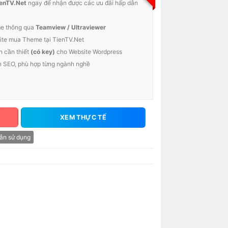
enTV.Net
ngay để nhận được các ưu đãi hấp dẫn
me thông qua
Teamview / Ultraviewer
te mua Theme tại TienTV.Net
n cần thiết
(có key)
cho Website Wordpress
n SEO, phù hợp từng ngành nghề
XEM THỰC TẾ
ẫn sử dụng