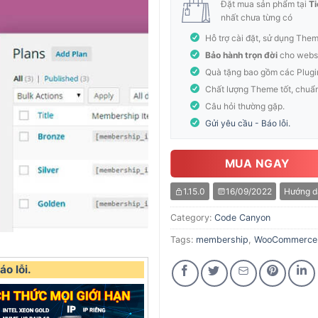
Đặt mua sản phẩm tại
Ti
nhất chưa từng có
Hỗ trợ cài đặt, sử dụng The
Bảo hành trọn đời
cho websi
Quà tặng bao gồm các Plugi
Chất lượng Theme tốt, chuẩ
Câu hỏi thường gặp.
Gửi yêu cầu - Báo lỗi.
MUA NGAY
1.15.0
16/09/2022
Hướng d
Category:
Code Canyon
Tags:
membership
,
WooCommerce
o lỗi.