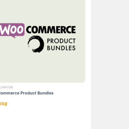
CANYON
ommerce Product Bundles
00
₫