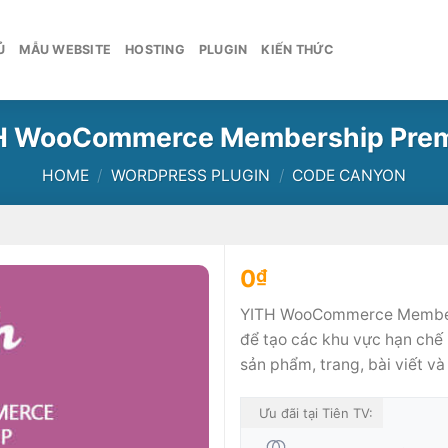
Ủ
MẪU WEBSITE
HOSTING
PLUGIN
KIẾN THỨC
H WooCommerce Membership Pre
HOME
/
WORDPRESS PLUGIN
/
CODE CANYON
0
₫
YITH WooCommerce Member
để tạo các khu vực hạn chế
sản phẩm, trang, bài viết và
Ưu đãi tại Tiên TV: