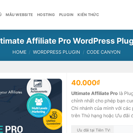
Ủ
MẪU WEBSITE
HOSTING
PLUGIN
KIẾN THỨC
timate Affiliate Pro WordPress Plu
HOME
/
WORDPRESS PLUGIN
/
CODE CANYON
40.000
₫
Ultimate Affiliate Pro
là Plu
chỉnh nhất cho phép bạn cu
Chi nhánh của mình với các
trên Thứ hạng hoặc Ưu đãi đ
Ưu đãi tại Tiên TV: