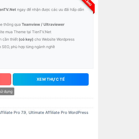
enTV.Net
ngay để nhận được các ưu đãi hấp dẫn
me thông qua
Teamview / Ultraviewer
te mua Theme tại TienTV.Net
n cần thiết
(có key)
cho Website Wordpress
n SEO, phù hợp từng ngành nghề
XEM THỰC TẾ
sử dụng
ffiliate Pro 7.9
,
Ultimate Affiliate Pro WordPress