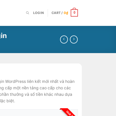
LOGIN
CART /
0
₫
0
gin
gin WordPress liên kết mới nhất và hoàn
ng cấp một nền tảng cao cấp cho các
 phần thưởng và số tiền khác nhau dựa
ặc biệt.
QUÀ TẶNG