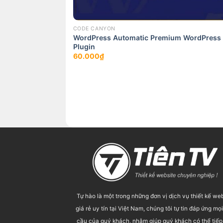
CODE CANYON
 – Review
WordPress Automatic Premium WordPress
unts
Plugin
60.000
₫
Tự hào là một trong những đơn vị dịch vụ thiết kế we
giá rẻ uy tín tại Việt Nam, chúng tôi tự tin đáp ứng mọ
cầu của quý khách, nhằm giúp quý khách có thể tiếp