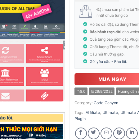
Đặt mua sản phẩm tại
Ti
nhất chưa từng có
Hỗ trợ cài đặt, sử dụng The
Bảo hành trọn đời
cho websi
Quà tặng bao gồm các Plugi
Chất lượng Theme tốt, chuẩ
Câu hỏi thường gặp.
Gửi yêu cầu - Báo lỗi.
MUA NGAY
8.0
29/9/2022
Hướng dẫn 
Category:
Code Canyon
Tags:
Affiliate
,
Ultimate
,
Ultimate A
o lỗi.
Plugin