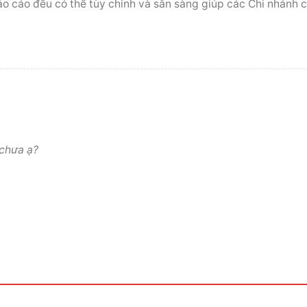
áo cáo đều có thể tùy chỉnh và sẵn sàng giúp các Chi nhánh c
 chưa ạ?