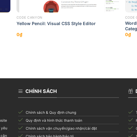
CODE CANYON
CODE 
WordP
Yellow Pencil: Visual CSS Style Editor
Categ
0
₫
0
₫
CHÍNH SÁCH
Chính sách & Quy định chung
Quy định và hình thức thanh toán
bsite
i yêu
Chính sách vận chuyển/giao nhận/cài đặt
 cận
Chính sách bảo hành/bảo trì