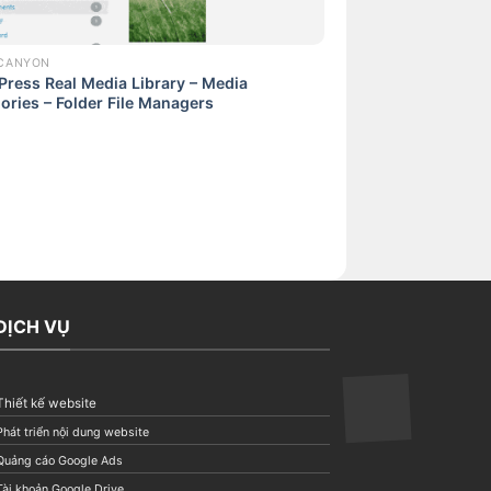
CANYON
ress Real Media Library – Media
ories – Folder File Managers
DỊCH VỤ
Thiết kế website
Phát triển nội dung website
Quảng cáo Google Ads
Tài khoản Google Drive