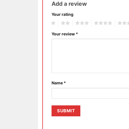
Add a review
Your rating
1
2
3
4
5
Your review
*
Name
*