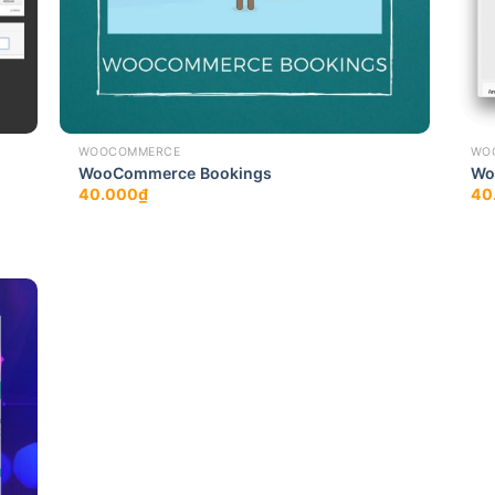
WOOCOMMERCE
WO
WooCommerce Bookings
Wo
40.000
₫
40