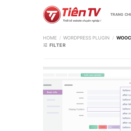
Chuyển
đến
TRANG CH
nội
dung
HOME
/
WORDPRESS PLUGIN
/
WOOC
FILTER