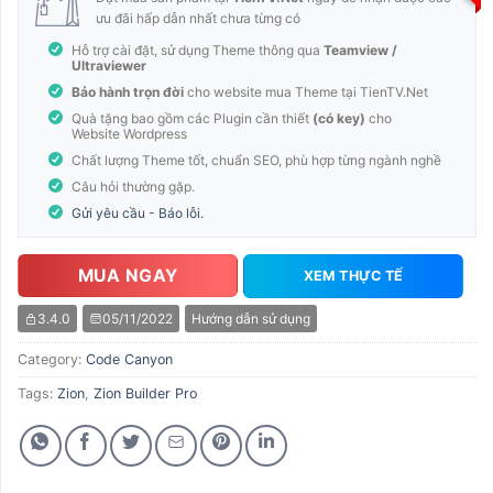
ưu đãi hấp dẫn nhất chưa từng có
Hỗ trợ cài đặt, sử dụng Theme thông qua
Teamview /
Ultraviewer
Bảo hành trọn đời
cho website mua Theme tại TienTV.Net
Quà tặng bao gồm các Plugin cần thiết
(có key)
cho
Website Wordpress
Chất lượng Theme tốt, chuẩn SEO, phù hợp từng ngành nghề
Câu hỏi thường gặp.
Gửi yêu cầu - Báo lỗi.
MUA NGAY
XEM THỰC TẾ
3.4.0
05/11/2022
Hướng dẫn sử dụng
Category:
Code Canyon
Tags:
Zion
,
Zion Builder Pro