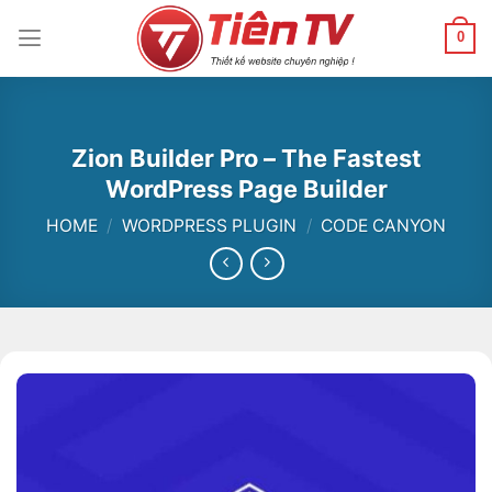
Chuyển
đến
0
nội
dung
Zion Builder Pro – The Fastest
WordPress Page Builder
HOME
/
WORDPRESS PLUGIN
/
CODE CANYON