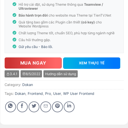
Hỗ trợ cài đặt, sử dụng Theme thông qua
Teamview /
Ultraviewer
Bảo hành trọn đời
cho website mua Theme tại TienTV.Net
Quà tặng bao gồm các Plugin cần thiết
(có key)
cho
Website Wordpress
Chất lượng Theme tốt, chuẩn SEO, phù hợp từng ngành nghề
Câu hỏi thường gặp.
Gửi yêu cầu - Báo lỗi.
MUA NGAY
XEM THỰC TẾ
3.4.1
8/5/2022
Hướng dẫn sử dụng
Category:
Dokan
Tags:
Dokan
,
Frontend
,
Pro
,
User
,
WP User Frontend