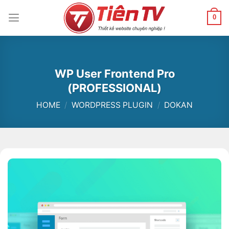
Chuyển
đến
0
nội
dung
WP User Frontend Pro
(PROFESSIONAL)
HOME
/
WORDPRESS PLUGIN
/
DOKAN