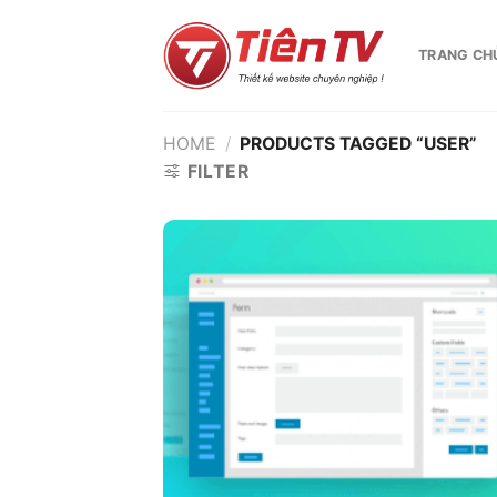
Chuyển
đến
TRANG CH
nội
dung
HOME
/
PRODUCTS TAGGED “USER”
FILTER