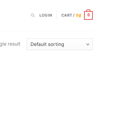
LOGIN
CART /
0
₫
0
le result