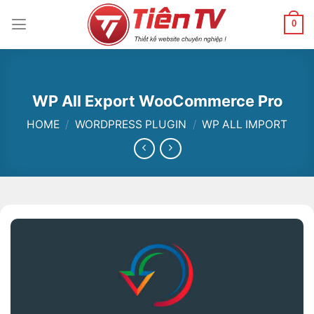
Chuyển
đến
0
nội
dung
WP All Export WooCommerce Pro
HOME
/
WORDPRESS PLUGIN
/
WP ALL IMPORT