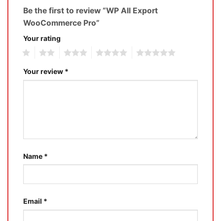
Be the first to review “WP All Export
WooCommerce Pro”
Your rating
1
2
3
4
5
Your review
*
Name
*
Email
*