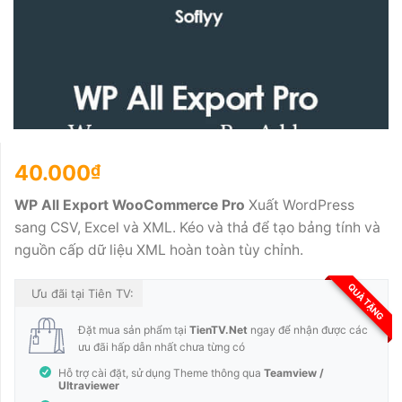
40.000
₫
WP All Export WooCommerce Pro
Xuất WordPress
sang CSV, Excel và XML. Kéo và thả để tạo bảng tính và
nguồn cấp dữ liệu XML hoàn toàn tùy chỉnh.
QUÀ TẶNG
Ưu đãi tại Tiên TV:
Đặt mua sản phẩm tại
TienTV.Net
ngay để nhận được các
ưu đãi hấp dẫn nhất chưa từng có
Hỗ trợ cài đặt, sử dụng Theme thông qua
Teamview /
Ultraviewer