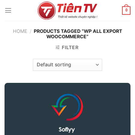
Chuyển
đến
0
nội
dung
HOME
/
PRODUCTS TAGGED “WP ALL EXPORT
WOOCOMMERCE”
FILTER