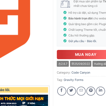
Đặt mua sản phẩm tại
Ti
nhất chưa từng có
Hỗ trợ cài đặt, sử dụng The
Bảo hành trọn đời
cho websi
Quà tặng bao gồm các Plugi
Chất lượng Theme tốt, chuẩ
Câu hỏi thường gặp.
Gửi yêu cầu - Báo lỗi.
MUA NGAY
2.6.7
25/09/2022
Hướng dẫ
Category:
Code Canyon
Tag:
Gravity Forms
o lỗi.