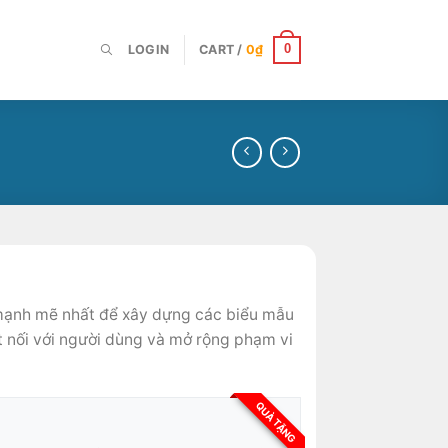
LOGIN
CART /
0
₫
0
mạnh mẽ nhất để xây dựng các biểu mẫu
ết nối với người dùng và mở rộng phạm vi
QUÀ TẶNG