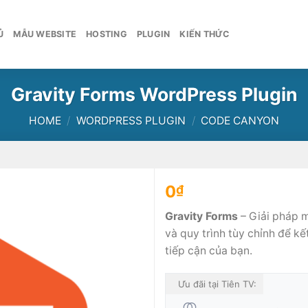
Ủ
MẪU WEBSITE
HOSTING
PLUGIN
KIẾN THỨC
Gravity Forms WordPress Plugin
HOME
/
WORDPRESS PLUGIN
/
CODE CANYON
0
₫
Gravity Forms
– Giải pháp 
và quy trình tùy chỉnh để k
tiếp cận của bạn.
Ưu đãi tại Tiên TV: