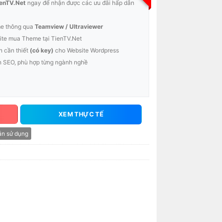
enTV.Net
ngay để nhận được các ưu đãi hấp dẫn
me thông qua
Teamview / Ultraviewer
te mua Theme tại TienTV.Net
n cần thiết
(có key)
cho Website Wordpress
n SEO, phù hợp từng ngành nghề
XEM THỰC TẾ
n sử dụng