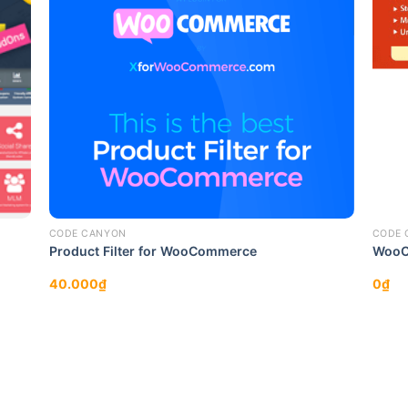
CODE CANYON
CODE 
Product Filter for WooCommerce
WooC
40.000
₫
0
₫