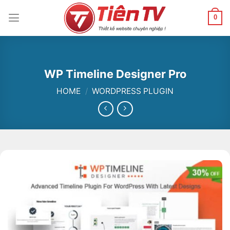
Chuyển
đến
0
nội
dung
WP Timeline Designer Pro
HOME
/
WORDPRESS PLUGIN