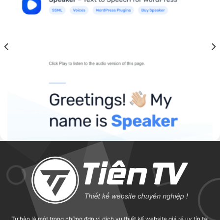
WORDPRESS PLUGIN
Speaker – Page to Speech Plugin for WordPress
Tự hào là một trong những đơn vị dịch vụ thiết kế website giá rẻ uy tín tại