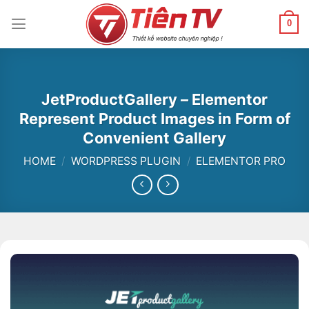
Chuyển
đến
0
nội
dung
JetProductGallery – Elementor
Represent Product Images in Form of
Convenient Gallery
HOME
/
WORDPRESS PLUGIN
/
ELEMENTOR PRO