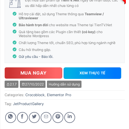
Đặt mua sản phẩm tại
TienTV.Net
ngay để nhận được các
ưu đãi hấp dẫn nhất chưa từng có
Hỗ trợ cài đặt, sử dụng Theme thông qua
Teamview /
Ultraviewer
Bảo hành trọn đời
cho website mua Theme tại TienTV.Net
Quà tặng bao gồm các Plugin cần thiết
(có key)
cho
Website Wordpress
Chất lượng Theme tốt, chuẩn SEO, phù hợp từng ngành nghề
Câu hỏi thường gặp.
Gửi yêu cầu - Báo lỗi.
MUA NGAY
XEM THỰC TẾ
2.1.7
27/10/2022
Hướng dẫn sử dụng
Categories:
Crocoblock
,
Elementor Pro
Tag:
JetProductGallery