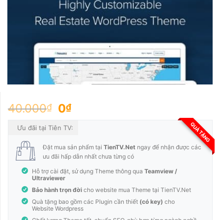
Original
Current
40.000
0
₫
₫
price
price
QUÀ TẶNG
was:
is:
Ưu đãi tại Tiên TV:
40.000₫.
0₫.
Đặt mua sản phẩm tại
TienTV.Net
ngay để nhận được các
ưu đãi hấp dẫn nhất chưa từng có
Hỗ trợ cài đặt, sử dụng Theme thông qua
Teamview /
Ultraviewer
Bảo hành trọn đời
cho website mua Theme tại TienTV.Net
Quà tặng bao gồm các Plugin cần thiết
(có key)
cho
Website Wordpress