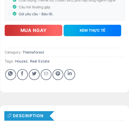
Chất lượng Theme tốt, chuẩn SEO, phù hợp từng ngành nghề
Câu hỏi thường gặp.
Gửi yêu cầu - Báo lỗi.
MUA NGAY
XEM THỰC TẾ
Category:
Themeforest
Tags:
Houzez
,
Real Estate
DESCRIPTION