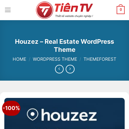
Chuyển
đến
0
nội
dung
Houzez – Real Estate WordPress
Theme
HOME
/
WORDPRESS THEME
/
THEMEFOREST
-100%