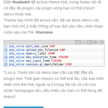
Điền
thedevkit
để active theme nhé, trong folder tải về
có đầy đủ plugin, cài plugin xong bạn có thể import
demo thoải mái.
Theme này mình đã active sẵn, để cài được demo các
bạn nhớ chú ý mấy thông số sau đạt yêu cầu, chèn đoạn
code sau vào file
.htaccess
1
php_value 
post_max
_
size
64M
2
php_value 
upload_max
_
filesize
64M
3
php_value 
memory
_
limit
300M
4
php_value 
max_execution
_
time
259200
5
php_value 
max_input
_
time
259200
6
php_value 
session
.
gc
_
maxlifetime
1200
*Lưu ý: Trước khi cài demo bạn cần cài đặt đầy đủ
plugin nhé. Thời gian import có thể khá lâu, các bạn kiên
nhẫn chờ đợi nhé, ngoài ra ở trong file tải về còn cho
slider homepage sẵn, nếu thiếu các bạn có thể dùng để
import.