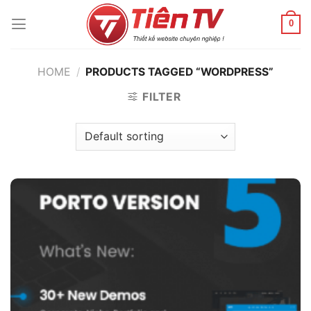
Chuyển
đến
0
nội
dung
HOME
/
PRODUCTS TAGGED “WORDPRESS”
FILTER