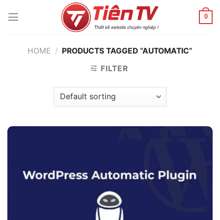
Chuyển
đến
0
nội
dung
HOME
/
PRODUCTS TAGGED “AUTOMATIC”
FILTER