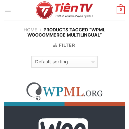
Chuyển
đến
0
nội
dung
HOME
/
PRODUCTS TAGGED “WPML
WOOCOMMERCE MULTILINGUAL”
FILTER