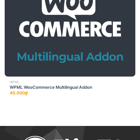
WPML
WPML WooCommerce Multilingual Addon
40.000
₫