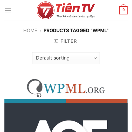
Chuyển
đến
0
nội
dung
HOME
/
PRODUCTS TAGGED “WPML”
FILTER