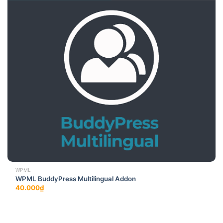
WPML
WPML BuddyPress Multilingual Addon
40.000
₫