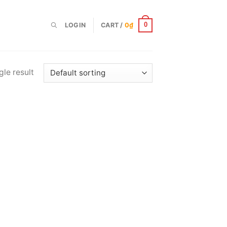
LOGIN
CART /
0
₫
0
le result