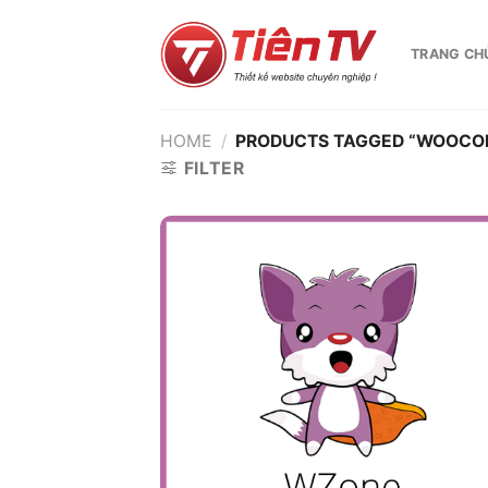
Chuyển
đến
TRANG CH
nội
dung
HOME
/
PRODUCTS TAGGED “WOOCOM
FILTER