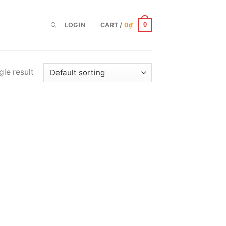
LOGIN
CART /
0
₫
0
le result