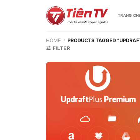
Chuyển
đến
TRANG CH
nội
dung
HOME
/
PRODUCTS TAGGED “UPDRAF
FILTER