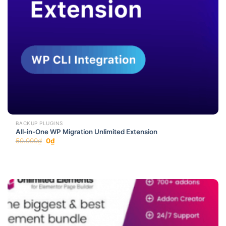
BACKUP PLUGINS
All-in-One WP Migration Unlimited Extension
Original
Current
50.000
₫
0
₫
price
price
was:
is:
50.000₫.
0₫.