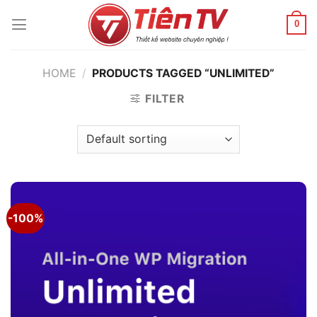
Chuyển
đến
0
nội
dung
HOME
/
PRODUCTS TAGGED “UNLIMITED”
FILTER
-100%