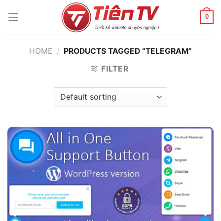
Chuyển
đến
0
nội
dung
HOME
/
PRODUCTS TAGGED “TELEGRAM”
FILTER