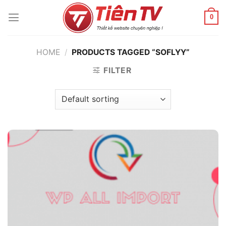
Chuyển
đến
0
nội
dung
HOME
/
PRODUCTS TAGGED “SOFLYY”
FILTER