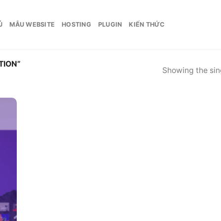
Ủ
MẪU WEBSITE
HOSTING
PLUGIN
KIẾN THỨC
TION”
Showing the sing