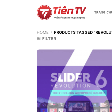
Chuyển
đến
TRANG CH
nội
dung
HOME
/
PRODUCTS TAGGED “REVOLU
FILTER