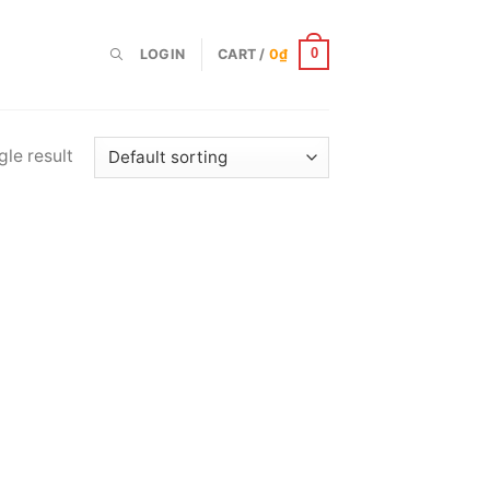
LOGIN
CART /
0
₫
0
le result