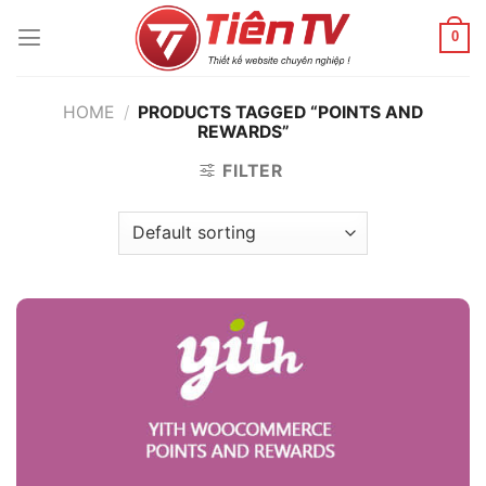
Chuyển
đến
0
nội
dung
HOME
/
PRODUCTS TAGGED “POINTS AND
REWARDS”
FILTER