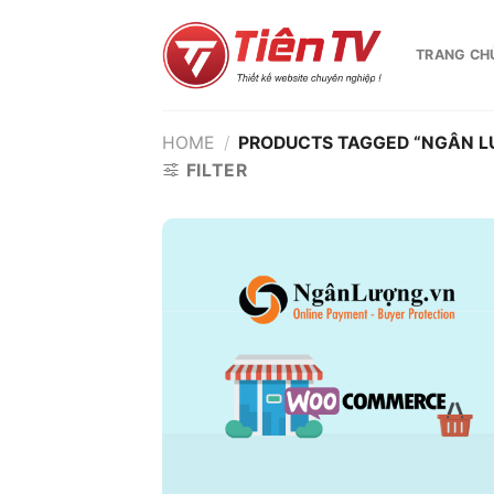
Chuyển
đến
TRANG CH
nội
dung
HOME
/
PRODUCTS TAGGED “NGÂN 
FILTER