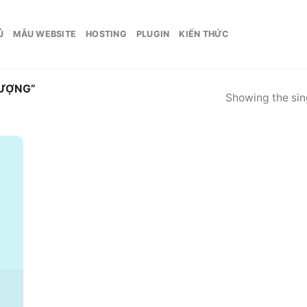
Ủ
MẪU WEBSITE
HOSTING
PLUGIN
KIẾN THỨC
LƯỢNG”
Showing the sing