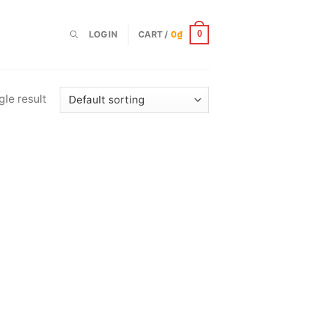
LOGIN
CART /
0
₫
0
le result