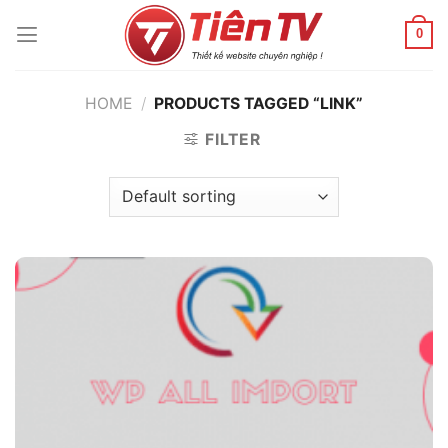
Chuyển
đến
0
nội
dung
HOME
/
PRODUCTS TAGGED “LINK”
FILTER