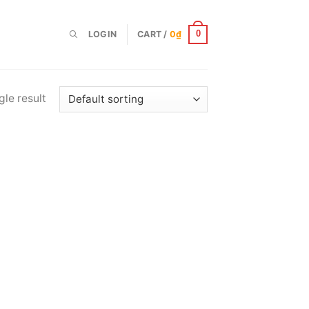
LOGIN
CART /
0
₫
0
le result