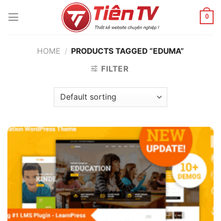
Chuyển
đến
0
nội
dung
HOME
/
PRODUCTS TAGGED “EDUMA”
FILTER