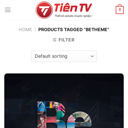
Chuyển
đến
0
nội
dung
HOME
/
PRODUCTS TAGGED “BETHEME”
FILTER